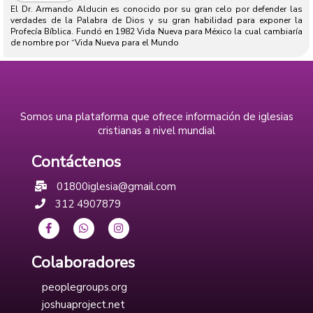
El Dr. Armando Alducin es conocido por su gran celo por defender las
verdades de la Palabra de Dios y su gran habilidad para exponer la
Profecía Bíblica. Fundó en 1982 Vida Nueva para México la cual cambiaría
de nombre por “Vida Nueva para el Mundo
Somos una plataforma que ofrece información de iglesias
cristianas a nivel mundial
Contáctenos
01800iglesia@gmail.com
312 4907879
Colaboradores
peoplegroups.org
joshuaproject.net