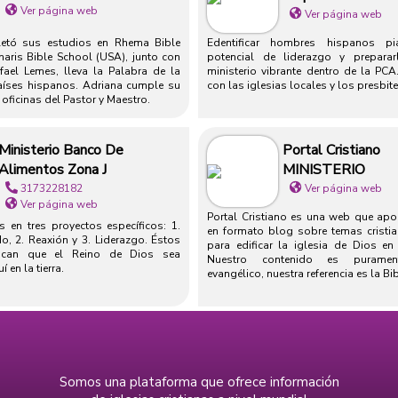
Ver página web
Ver página web
etó sus estudios en Rhema Bible
Edentificar hombres hispanos p
Charis Bible School (USA), junto con
potencial de liderazgo y prepara
ael Lemes, lleva la Palabra de la
ministerio vibrante dentro de la PCA
aíses hispanos. Adriana cumple su
con las iglesias locales y los presbite
oficinas del Pastor y Maestro.
Ministerio Banco De
Portal Cristiano
Alimentos Zona J
MINISTERIO
3173228182
Ver página web
Ver página web
Portal Cristiano es una web que apo
en tres proyectos específicos: 1.
en formato blog sobre temas cristi
o, 2. Reaxión y 3. Liderazgo. Éstos
para edificar la iglesia de Dios e
scan que el Reino de Dios sea
Nuestro contenido es purament
 en la tierra.
evangélico, nuestra referencia es la Bib
Somos una plataforma que ofrece información