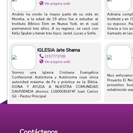
Ver página web
Andrés ha vivido la mayor parte de su vida en
Adriana compl
Morelia, a la edad de 19 años fue a estudiar al
Institute y en 
Instituto Bíblico Elim en Nueva York, en el cual
su esposo, Raf
permaneció tres años. A su regreso, se casó con
Gracia a los p
Kelly Spyker y tienen tres hijos: Jared, Lucas y Sofía.
llamado en las 
IGLESIA Jate Shama
3157773789
Ver página web
Somos una Iglesia Cristiana Evangélica
Nos enfocamos 
Confesional Autóctona y Autónoma cuya única
Proyecto El Nid
autoridad máxima de Fe y práctica es la Biblia.
proyectos bu
DONA Y AYUDA A NUESTRA COMUNIDAD
establecido aquí
DAVIVIENDA ahorros 116000416747 Juan Carlos
Gil - Pastor Principal
Contáctenos