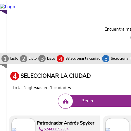
Encuentra más
1
2
3
4
5
Listo
Listo
Listo
Seleccionar la ciudad
Seleccionar 
4
SELECCIONAR LA CIUDAD
Total 2 iglesias en 1 ciudades
Berlin
Patrocinador Andrés Spyker
524433152304