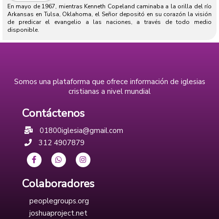
En mayo de 1967, mientras Kenneth Copeland caminaba a la orilla del río
Arkansas en Tulsa, Oklahoma, el Señor depositó en su corazón la visión
de predicar el evangelio a las naciones, a través de todo medio
disponible.
Somos una plataforma que ofrece información de iglesias
cristianas a nivel mundial
Contáctenos
01800iglesia@gmail.com
312 4907879
Colaboradores
peoplegroups.org
joshuaproject.net