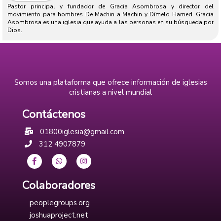
Pastor principal y fundador de Gracia Asombrosa y director del
movimiento para hombres De Machin a Machin y Dímelo Hamed. Gracia
Asombrosa es una iglesia que ayuda a las personas en su búsqueda por
Dios.
Somos una plataforma que ofrece información de iglesias
cristianas a nivel mundial
Contáctenos
01800iglesia@gmail.com
312 4907879
Colaboradores
peoplegroups.org
joshuaproject.net